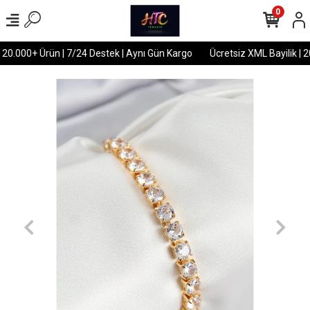
0
 20.000+ Ürün | 7/24 Destek | Aynı Gün Kargo
Ücretsiz XML Bayilik | 2