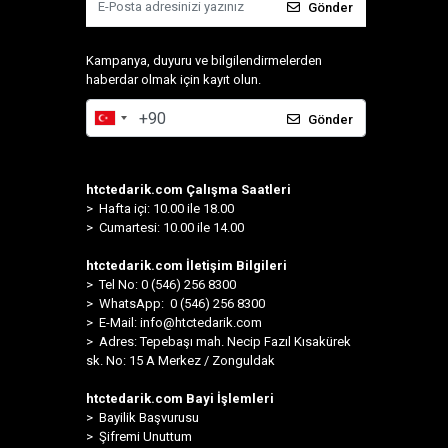
Gönder
Kampanya, duyuru ve bilgilendirmelerden
haberdar olmak için kayıt olun.
Gönder
htctedarik.com Çalışma Saatleri
> Hafta içi: 10.00 ile 18.00
> Cumartesi: 10.00 ile 14.00
htctedarik.com İletişim Bilgileri
> Tel No: 0 (546) 256 8300
>
WhatsApp: 0 (546) 256 8300
> E-Mail:
info@htctedarik.com
> Adres: Tepebaşı mah. Necip Fazıl Kısakürek
sk. No: 15 A Merkez / Zonguldak
htctedarik.com Bayi İşlemleri
> Bayilik Başvurusu
> Şifremi Unuttum