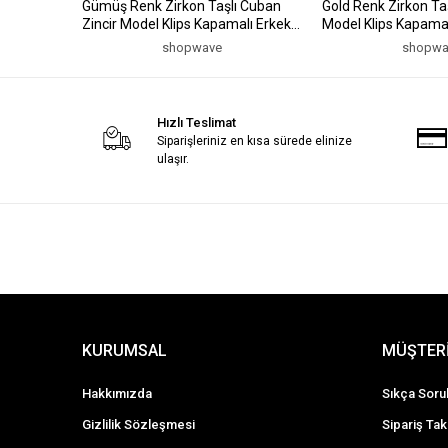
Gümüş Renk Zirkon Taşlı Cuban
Gold Renk Zirkon Taş
Zincir Model Klips Kapamalı Erkek
Model Klips Kapamalı
Bileklik
shopwave
shopwa
Hızlı Teslimat
Siparişleriniz en kısa sürede elinize
ulaşır.
KURUMSAL
MÜŞTERİ
Hakkımızda
Sıkça Soru
Gizlilik Sözleşmesi
Sipariş Tak