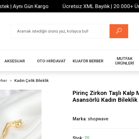
| Aynı Gün Kargo
Ücretsiz XML Bayilik | 20.000+ Ürün | 
MUTFAK
AKSESUAR
OTO-HIRDAVAT
KUAFÖR BERBER
ÜRÜNLERİ
vher
Kadın Çelik Bileklik
Pirinç Zirkon Taşlı Kalp
Asansörlü Kadın Bileklik
Marka:
shopwave
Stok:
20