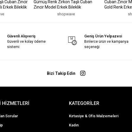
lı Cuban Zincir
Gümüş Renk Zirkon Taşlı Cuban
Cuban Zincir M
 Erkek Bileklik
Zincir Model Erkek Bileklik
Gold Renk Erkek
ve
shopwave
s
Güvenli Alışveriş
Geniş Ürün Yelpazesi
Güvenli ve kolay ödeme
Binlerce ürün ve kampanya
sistemi
seçeneği
Bizi Takip Edin
 HİZMETLERİ
KATEGORİLER
lan Sorular
Kırtasiye & Ofis Malzemeleri
ip
Kadın