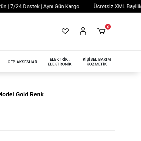
7/24 Destek | Aynı Gün Kargo
Ücretsiz XML Bayilik | 20
0
ELEKTRİK ,
KİŞİSEL BAKIM
CEP AKSESUAR
ELEKTRONİK
KOZMETİK
 Model Gold Renk