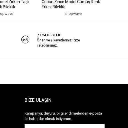
odel Zirkon Taşlı
Cuban Zincir Model Gümüş Renk
316L Çeli
 Bileklik
Erkek Bileklik
Gümüş Ren
hopwave
shopwave
7 / 24 DESTEK
Öneri ve şikayetlerinizi bize
iletebilirsiniz.
BİZE ULAŞIN
Kampanya, duyuru, bilgilendirmelerden e-posta
ile haberdar olmak istiyorum.