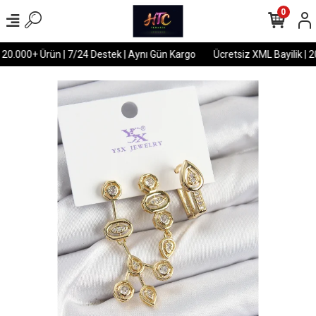
0
 20.000+ Ürün | 7/24 Destek | Aynı Gün Kargo
Ücretsiz XML Bayilik | 2