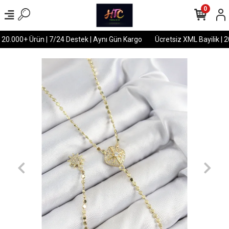
0
 20.000+ Ürün | 7/24 Destek | Aynı Gün Kargo
Ücretsiz XML Bayilik | 2