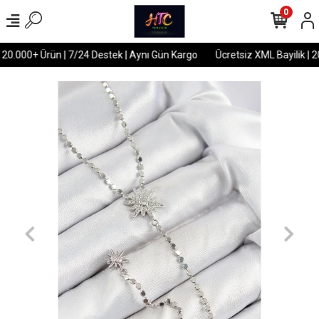
0
 20.000+ Ürün | 7/24 Destek | Aynı Gün Kargo
Ücretsiz XML Bayilik | 2