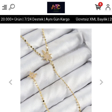
0
 20.000+ Ürün | 7/24 Destek | Aynı Gün Kargo
Ücretsiz XML Bayilik | 2