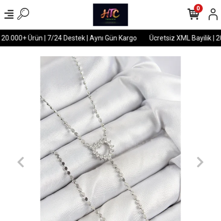
0
 20.000+ Ürün | 7/24 Destek | Aynı Gün Kargo
Ücretsiz XML Bayilik | 2