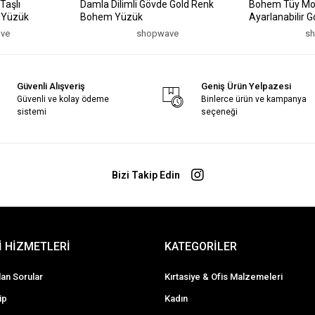
Taşlı
Damla Dilimli Gövde Gold Renk
Bohem Tüy Moti
k Yüzük
Bohem Yüzük
Ayarlanabilir 
ve
shopwave
s
Güvenli Alışveriş
Geniş Ürün Yelpazesi
Güvenli ve kolay ödeme
Binlerce ürün ve kampanya
sistemi
seçeneği
Bizi Takip Edin
 HİZMETLERİ
KATEGORİLER
lan Sorular
Kırtasiye & Ofis Malzemeleri
ip
Kadın