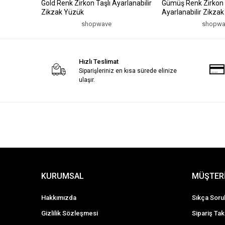
Gold Renk Zirkon Taşlı Ayarlanabilir
Gümüş Renk Zirkon 
Zikzak Yüzük
Ayarlanabilir Zikza
shopwave
shopwa
Hızlı Teslimat
Siparişleriniz en kısa sürede elinize
ulaşır.
KURUMSAL
MÜŞTERİ
Hakkımızda
Sıkça Soru
Gizlilik Sözleşmesi
Sipariş Tak