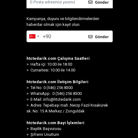
Gönder
Kampanya, duyuru ve bilgilendirmelerden
haberdar olmak için kayıt olun.
Gönder
htctedarik.com Çalışma Saatleri
> Hafta içi: 10.00 ile 18.00
> Cumartesi: 10.00 ile 14.00
htctedarik.com İletişim Bilgileri
> Tel No: 0 (546) 256 8300
>
WhatsApp: 0 (546) 256 8300
> E-Mail:
info@htctedarik.com
> Adres: Tepebaşı mah. Necip Fazıl Kısakürek
sk. No: 15 A Merkez / Zonguldak
htctedarik.com Bayi İşlemleri
> Bayilik Başvurusu
> Şifremi Unuttum