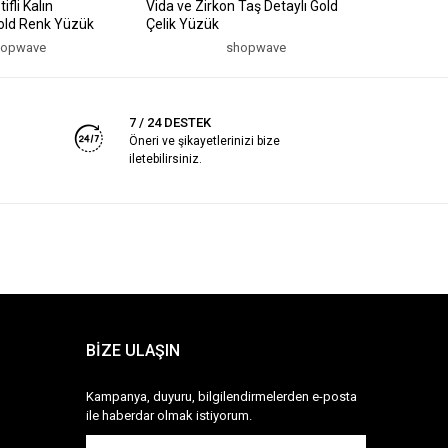
fli Kalın
Vida ve Zirkon Taş Detaylı Gold
Zincir ve
Gold Renk Yüzük
Çelik Yüzük
Ayarlanab
hopwave
shopwave
7 / 24 DESTEK
Öneri ve şikayetlerinizi bize
iletebilirsiniz.
BİZE ULAŞIN
Kampanya, duyuru, bilgilendirmelerden e-posta
ile haberdar olmak istiyorum.