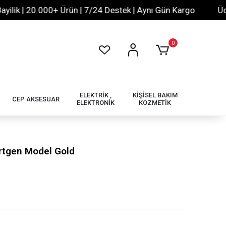
 | 20.000+ Ürün | 7/24 Destek | Aynı Gün Kargo
Ücretsi
0
ELEKTRİK ,
KİŞİSEL BAKIM
CEP AKSESUAR
ELEKTRONİK
KOZMETİK
örtgen Model Gold