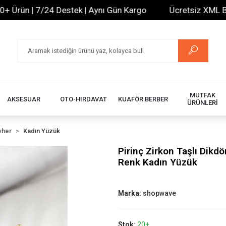
ün | 7/24 Destek | Aynı Gün Kargo
Ücretsiz XML Bayilik
MUTFAK
AKSESUAR
OTO-HIRDAVAT
KUAFÖR BERBER
ÜRÜNLERİ
vher
Kadın Yüzük
Pirinç Zirkon Taşlı Dikd
Renk Kadın Yüzük
Marka:
shopwave
Stok:
20+