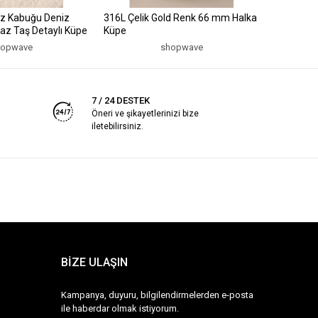
iz Kabuğu Deniz
316L Çelik Gold Renk 66 mm Halka
316L Çeli
uaz Taş Detaylı Küpe
Küpe
Küpe
hopwave
shopwave
7 / 24 DESTEK
Öneri ve şikayetlerinizi bize
iletebilirsiniz.
BİZE ULAŞIN
Kampanya, duyuru, bilgilendirmelerden e-posta
ile haberdar olmak istiyorum.