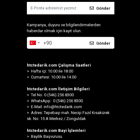
Gönder
Kampanya, duyuru ve bilgilendirmelerden
haberdar olmak için kayıt olun.
Gönder
htctedarik.com Çalışma Saatleri
> Hafta içi: 10.00 ile 18.00
> Cumartesi: 10.00 ile 14.00
htctedarik.com İletişim Bilgileri
> Tel No: 0 (546) 256 8300
>
WhatsApp: 0 (546) 256 8300
> E-Mail:
info@htctedarik.com
> Adres: Tepebaşı mah. Necip Fazıl Kısakürek
sk. No: 15 A Merkez / Zonguldak
htctedarik.com Bayi İşlemleri
> Bayilik Başvurusu