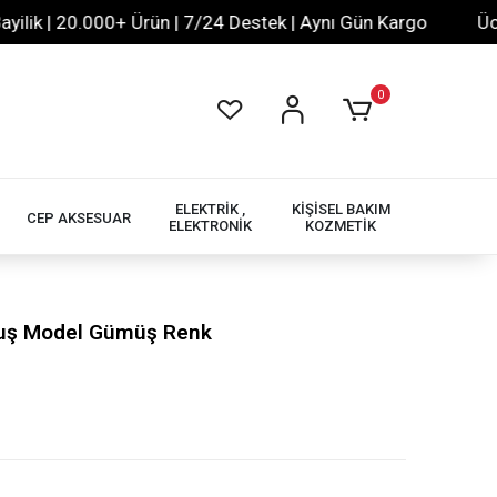
 | 20.000+ Ürün | 7/24 Destek | Aynı Gün Kargo
Ücretsi
0
ELEKTRİK ,
KİŞİSEL BAKIM
CEP AKSESUAR
ELEKTRONİK
KOZMETİK
ü Kuş Model Gümüş Renk