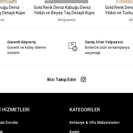
buğu Deniz
Gold Renk Deniz Kabuğu Deniz
Gold Renk Den
ş Detaylı Küpe
Yıldızı ve Beyaz Taş Detaylı Küpe
Yıldızı ve Turk
ve
shopwave
s
Güvenli Alışveriş
Geniş Ürün Yelpazesi
Güvenli ve kolay ödeme
Binlerce ürün ve kampanya
sistemi
seçeneği
Bizi Takip Edin
 HİZMETLERİ
KATEGORİLER
lan Sorular
Kırtasiye & Ofis Malzemeleri
ip
Kadın