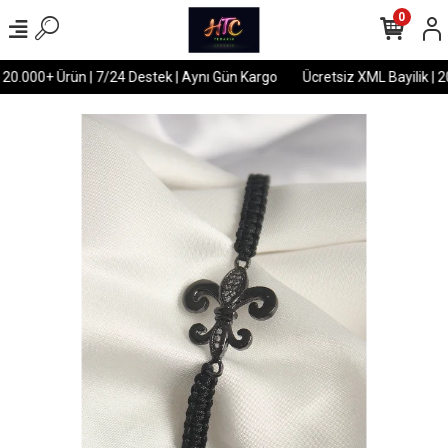
0
 20.000+ Ürün | 7/24 Destek | Aynı Gün Kargo
Ücretsiz XML Bayilik | 2