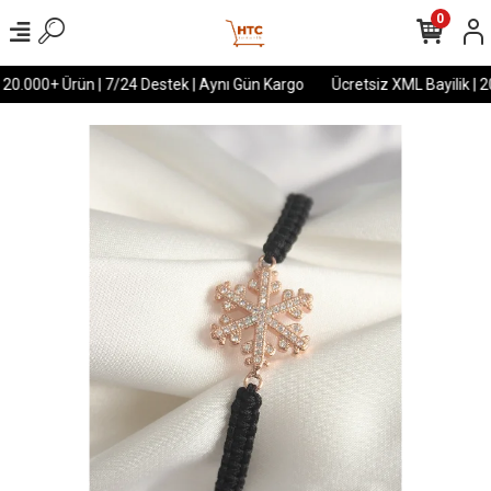
0
 20.000+ Ürün | 7/24 Destek | Aynı Gün Kargo
Ücretsiz XML Bayilik | 2