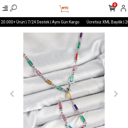
0
 20.000+ Ürün | 7/24 Destek | Aynı Gün Kargo
Ücretsiz XML Bayilik | 2