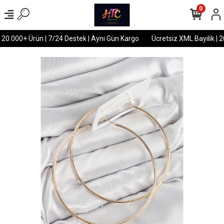
0
 20.000+ Ürün | 7/24 Destek | Aynı Gün Kargo
Ücretsiz XML Bayilik | 2