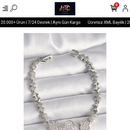
0
 20.000+ Ürün | 7/24 Destek | Aynı Gün Kargo
Ücretsiz XML Bayilik | 2