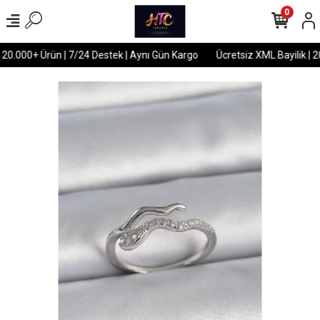
0
 20.000+ Ürün | 7/24 Destek | Aynı Gün Kargo
Ücretsiz XML Bayilik | 2