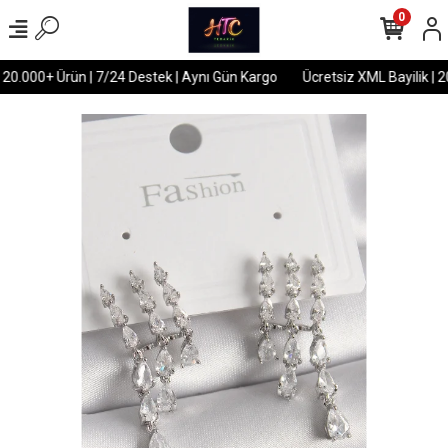
0
 20.000+ Ürün | 7/24 Destek | Aynı Gün Kargo
Ücretsiz XML Bayilik | 2