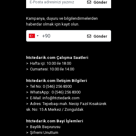
Gönder
Kampanya, duyuru ve bilgilendirmelerden
haberdar olmak için kayıt olun.
Gönder
htctedarik.com Çalışma Saatleri
> Hafta içi: 10.00 ile 18.00
> Cumartesi: 10.00 ile 14.00
htctedarik.com İletişim Bilgileri
> Tel No: 0 (546) 256 8300
>
WhatsApp: 0 (546) 256 8300
> E-Mail:
info@htctedarik.com
> Adres: Tepebaşı mah. Necip Fazıl Kısakürek
sk. No: 15 A Merkez / Zonguldak
htctedarik.com Bayi İşlemleri
> Bayilik Başvurusu
> Şifremi Unuttum