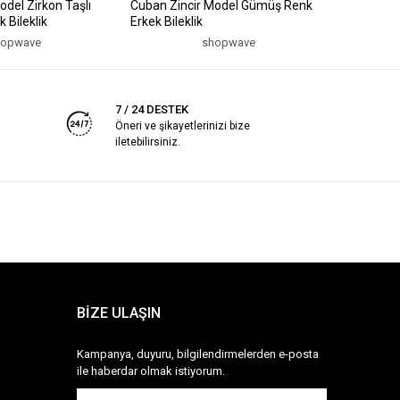
odel Zirkon Taşlı
Cuban Zincir Model Gümüş Renk
316L Çeli
 Bileklik
Erkek Bileklik
Gümüş Ren
hopwave
shopwave
7 / 24 DESTEK
Öneri ve şikayetlerinizi bize
iletebilirsiniz.
BİZE ULAŞIN
Kampanya, duyuru, bilgilendirmelerden e-posta
ile haberdar olmak istiyorum.