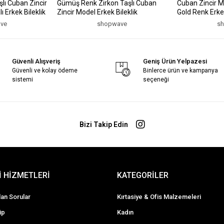
lı Cuban Zincir
Gümüş Renk Zirkon Taşlı Cuban
Cuban Zincir M
 Erkek Bileklik
Zincir Model Erkek Bileklik
Gold Renk Erkek
ve
shopwave
s
Güvenli Alışveriş
Geniş Ürün Yelpazesi
Güvenli ve kolay ödeme
Binlerce ürün ve kampanya
sistemi
seçeneği
Bizi Takip Edin
 HİZMETLERİ
KATEGORİLER
lan Sorular
Kırtasiye & Ofis Malzemeleri
ip
Kadın