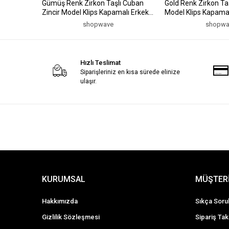
Gümüş Renk Zirkon Taşlı Cuban
Gold Renk Zirkon Taş
Zincir Model Klips Kapamalı Erkek
Model Klips Kapamalı
Bileklik
shopwave
shopwa
Hızlı Teslimat
Siparişleriniz en kısa sürede elinize
ulaşır.
KURUMSAL
MÜŞTERİ
Hakkımızda
Sıkça Soru
Gizlilik Sözleşmesi
Sipariş Tak