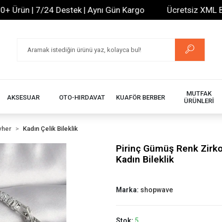
ün | 7/24 Destek | Aynı Gün Kargo
Ücretsiz XML Bayilik
MUTFAK
AKSESUAR
OTO-HIRDAVAT
KUAFÖR BERBER
ÜRÜNLERİ
vher
Kadın Çelik Bileklik
Pirinç Gümüş Renk Zirko
Kadın Bileklik
Marka:
shopwave
Stok:
5