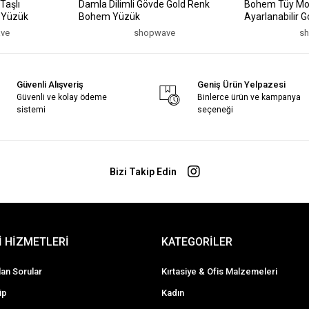
Taşlı
Damla Dilimli Gövde Gold Renk
Bohem Tüy Moti
k Yüzük
Bohem Yüzük
Ayarlanabilir 
ve
shopwave
s
Güvenli Alışveriş
Geniş Ürün Yelpazesi
Güvenli ve kolay ödeme
Binlerce ürün ve kampanya
sistemi
seçeneği
Bizi Takip Edin
 HİZMETLERİ
KATEGORİLER
lan Sorular
Kırtasiye & Ofis Malzemeleri
ip
Kadın