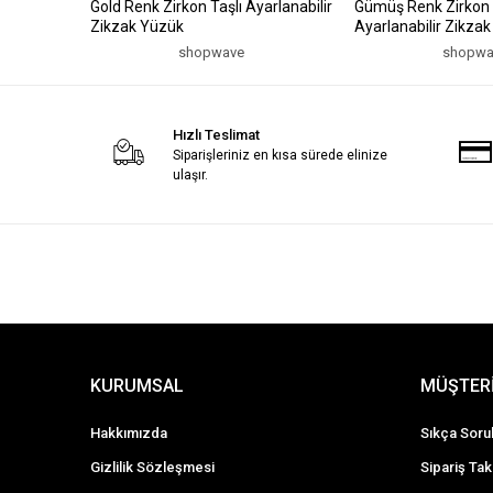
Gold Renk Zirkon Taşlı Ayarlanabilir
Gümüş Renk Zirkon 
Zikzak Yüzük
Ayarlanabilir Zikza
shopwave
shopwa
Hızlı Teslimat
Siparişleriniz en kısa sürede elinize
ulaşır.
KURUMSAL
MÜŞTERİ
Hakkımızda
Sıkça Soru
Gizlilik Sözleşmesi
Sipariş Tak