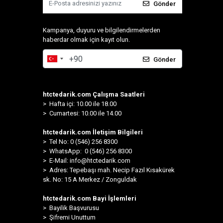
Gönder
Kampanya, duyuru ve bilgilendirmelerden
haberdar olmak için kayıt olun.
Gönder
htctedarik.com Çalışma Saatleri
> Hafta içi: 10.00 ile 18.00
> Cumartesi: 10.00 ile 14.00
htctedarik.com İletişim Bilgileri
> Tel No: 0 (546) 256 8300
>
WhatsApp: 0 (546) 256 8300
> E-Mail:
info@htctedarik.com
> Adres: Tepebaşı mah. Necip Fazıl Kısakürek
sk. No: 15 A Merkez / Zonguldak
htctedarik.com Bayi İşlemleri
> Bayilik Başvurusu
> Şifremi Unuttum