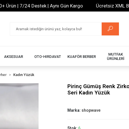
ün | 7/24 Destek | Aynı Gün Kargo
Ücretsiz XML Bayilik
MUTFAK
AKSESUAR
OTO-HIRDAVAT
KUAFÖR BERBER
ÜRÜNLERİ
vher
Kadın Yüzük
Pirinç Gümüş Renk Zirko
Seri Kadın Yüzük
Marka:
shopwave
Stok:
6