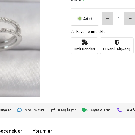
Adet
Favorilerime ekle
Hızlı Gönderi
Güvenli Alışveriş
siye Et
Yorum Yaz
Karşılaştır
Fiyat Alarmı
Telef
Seçenekleri
Yorumlar