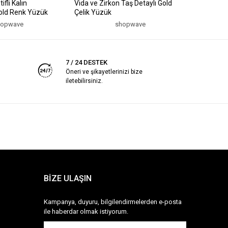
fli Kalın
Vida ve Zirkon Taş Detaylı Gold
Zincir ve
Gold Renk Yüzük
Çelik Yüzük
Ayarlanab
hopwave
shopwave
7 / 24 DESTEK
Öneri ve şikayetlerinizi bize
iletebilirsiniz.
BİZE ULAŞIN
Kampanya, duyuru, bilgilendirmelerden e-posta
ile haberdar olmak istiyorum.