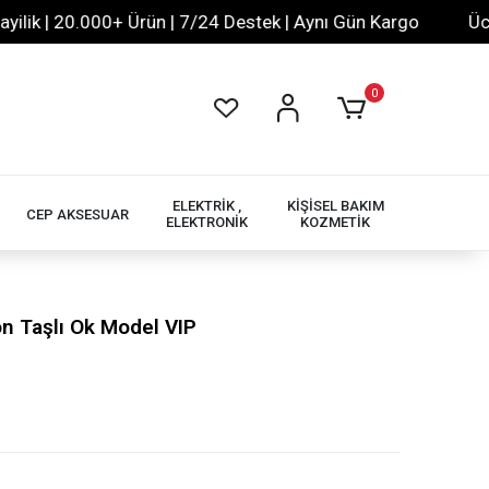
 | 20.000+ Ürün | 7/24 Destek | Aynı Gün Kargo
Ücretsiz
0
ELEKTRİK ,
KİŞİSEL BAKIM
CEP AKSESUAR
ELEKTRONİK
KOZMETİK
n Taşlı Ok Model VIP