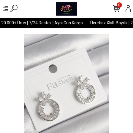
0
 20.000+ Ürün | 7/24 Destek | Aynı Gün Kargo
Ücretsiz XML Bayilik | 2