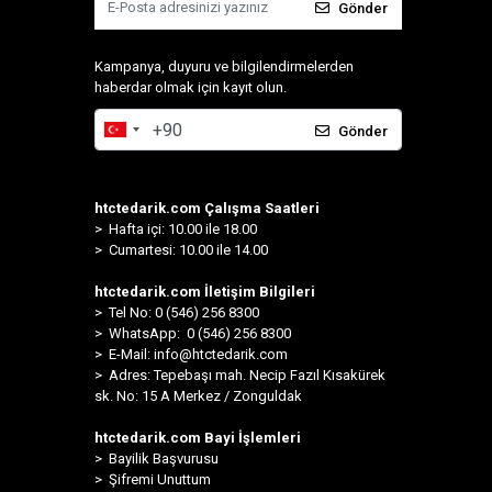
Gönder
Kampanya, duyuru ve bilgilendirmelerden
haberdar olmak için kayıt olun.
Gönder
htctedarik.com Çalışma Saatleri
> Hafta içi: 10.00 ile 18.00
> Cumartesi: 10.00 ile 14.00
htctedarik.com İletişim Bilgileri
> Tel No: 0 (546) 256 8300
>
WhatsApp: 0 (546) 256 8300
> E-Mail:
info@htctedarik.com
> Adres: Tepebaşı mah. Necip Fazıl Kısakürek
sk. No: 15 A Merkez / Zonguldak
htctedarik.com Bayi İşlemleri
> Bayilik Başvurusu
> Şifremi Unuttum