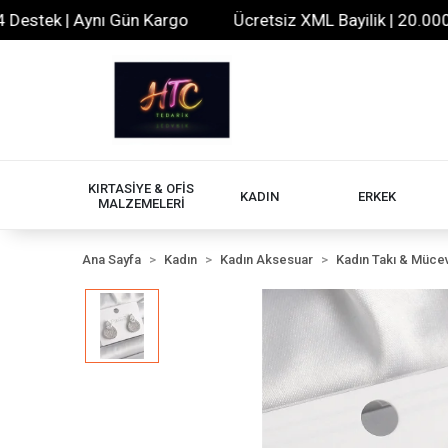
tek | Aynı Gün Kargo
Ücretsiz XML Bayilik | 20.000+ Ür
KIRTASİYE & OFİS
KADIN
ERKEK
MALZEMELERİ
Ana Sayfa
Kadın
Kadın Aksesuar
Kadın Takı & Müce