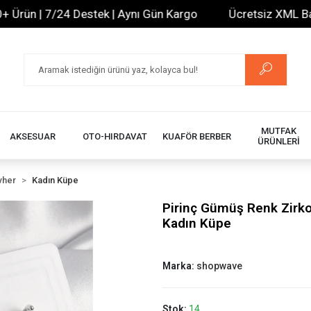
ün | 7/24 Destek | Aynı Gün Kargo
Ücretsiz XML Bayilik 
MUTFAK
AKSESUAR
OTO-HIRDAVAT
KUAFÖR BERBER
ÜRÜNLERİ
vher
Kadın Küpe
Pirinç Gümüş Renk Zirk
Kadın Küpe
Marka:
shopwave
Stok:
14