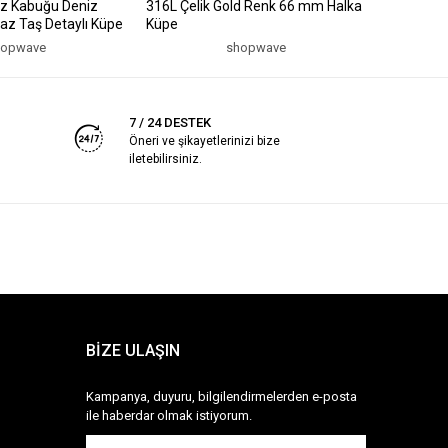
iz Kabuğu Deniz
316L Çelik Gold Renk 66 mm Halka
316L Çeli
uaz Taş Detaylı Küpe
Küpe
Küpe
hopwave
shopwave
7 / 24 DESTEK
Öneri ve şikayetlerinizi bize
iletebilirsiniz.
BİZE ULAŞIN
Kampanya, duyuru, bilgilendirmelerden e-posta
ile haberdar olmak istiyorum.