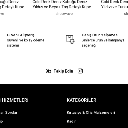
buğu Deniz
Gold Renk Deniz Kabuğu Deniz
Gold Renk Den
ş Detaylı Küpe
Yıldızı ve Beyaz Taş Detaylı Küpe
Yıldızı ve Turk
ve
shopwave
s
Güvenli Alışveriş
Geniş Ürün Yelpazesi
Güvenli ve kolay ödeme
Binlerce ürün ve kampanya
sistemi
seçeneği
Bizi Takip Edin
 HİZMETLERİ
KATEGORİLER
lan Sorular
Kırtasiye & Ofis Malzemeleri
ip
Kadın