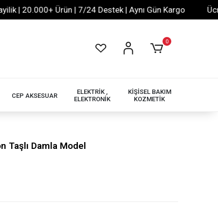
| 20.000+ Ürün | 7/24 Destek | Aynı Gün Kargo
Ücretsiz
0
ELEKTRİK ,
KİŞİSEL BAKIM
CEP AKSESUAR
ELEKTRONİK
KOZMETİK
on Taşlı Damla Model