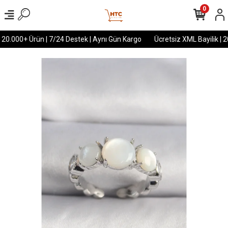
0
 20.000+ Ürün | 7/24 Destek | Aynı Gün Kargo
Ücretsiz XML Bayilik | 2