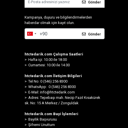
Gönder
Kampanya, duyuru ve bilgilendirmelerden
haberdar olmak için kayıt olun.
Gönder
htctedarik.com Çalışma Saatleri
> Hafta içi: 10.00 ile 18.00
> Cumartesi: 10.00 ile 14.00
htctedarik.com İletişim Bilgileri
> Tel No: 0 (546) 256 8300
>
WhatsApp: 0 (546) 256 8300
> E-Mail:
info@htctedarik.com
> Adres: Tepebaşı mah. Necip Fazıl Kısakürek
sk. No: 15 A Merkez / Zonguldak
htctedarik.com Bayi İşlemleri
> Bayilik Başvurusu
> Şifremi Unuttum