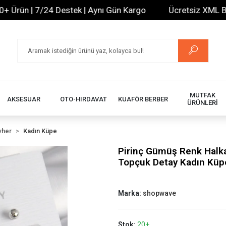
rün | 7/24 Destek | Aynı Gün Kargo
Ücretsiz XML Bayili
MUTFAK
AKSESUAR
OTO-HIRDAVAT
KUAFÖR BERBER
ÜRÜNLERİ
vher
Kadın Küpe
Pirinç Gümüş Renk Halka
Topçuk Detay Kadın Küp
Marka:
shopwave
Stok:
20+