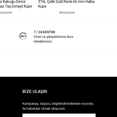
iz Kabuğu Deniz
316L Çelik Gold Renk 66 mm Halka
316L Çeli
uaz Taş Detaylı Küpe
Küpe
Küpe
hopwave
shopwave
7 / 24 DESTEK
Öneri ve şikayetlerinizi bize
iletebilirsiniz.
BİZE ULAŞIN
Kampanya, duyuru, bilgilendirmelerden e-posta
ile haberdar olmak istiyorum.