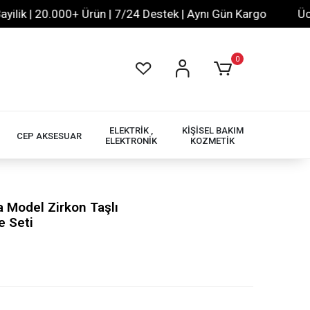
k | 20.000+ Ürün | 7/24 Destek | Aynı Gün Kargo
Ücrets
0
ELEKTRİK ,
KİŞİSEL BAKIM
CEP AKSESUAR
ELEKTRONİK
KOZMETİK
 Model Zirkon Taşlı
e Seti