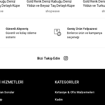
buğu Deniz
Gold Renk Deniz Kabuğu Deniz
Gold Renk Den
ş Detaylı Küpe
Yıldızı ve Beyaz Taş Detaylı Küpe
Yıldızı ve Turk
ve
shopwave
s
Güvenli Alışveriş
Geniş Ürün Yelpazesi
Güvenli ve kolay ödeme
Binlerce ürün ve kampanya
sistemi
seçeneği
Bizi Takip Edin
 HİZMETLERİ
KATEGORİLER
lan Sorular
Kırtasiye & Ofis Malzemeleri
ip
Kadın