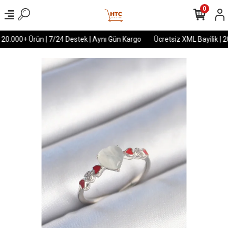
0
 20.000+ Ürün | 7/24 Destek | Aynı Gün Kargo
Ücretsiz XML Bayilik | 2