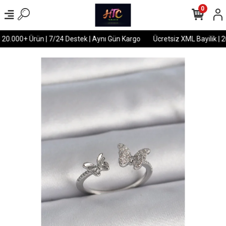
0
 20.000+ Ürün | 7/24 Destek | Aynı Gün Kargo
Ücretsiz XML Bayilik | 2