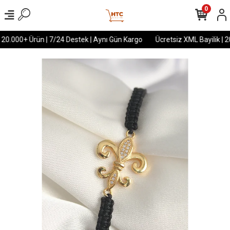
0
 20.000+ Ürün | 7/24 Destek | Aynı Gün Kargo
Ücretsiz XML Bayilik | 2