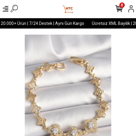
0
 20.000+ Ürün | 7/24 Destek | Aynı Gün Kargo
Ücretsiz XML Bayilik | 2