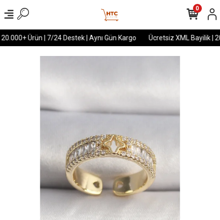
0
 20.000+ Ürün | 7/24 Destek | Aynı Gün Kargo
Ücretsiz XML Bayilik | 2