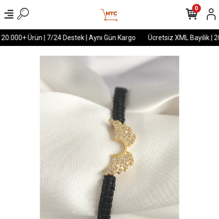
0
 20.000+ Ürün | 7/24 Destek | Aynı Gün Kargo
Ücretsiz XML Bayilik | 2