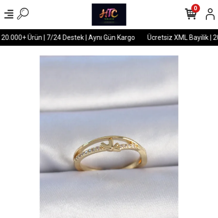
0
 20.000+ Ürün | 7/24 Destek | Aynı Gün Kargo
Ücretsiz XML Bayilik | 2