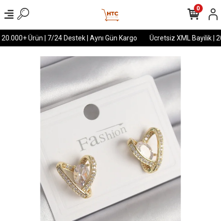
0
 20.000+ Ürün | 7/24 Destek | Aynı Gün Kargo
Ücretsiz XML Bayilik | 2