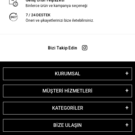
Geniş Ürün Yelpazesi
Binlerce ürün ve kampanya seçeneği
7 / 24 DESTEK
Öneri ve şikayetlerinizi bize iletebilirsiniz.
Bizi Takip Edin
KURUMSAL
MÜŞTERİ HİZMETLERİ
KATEGORİLER
BİZE ULAŞIN