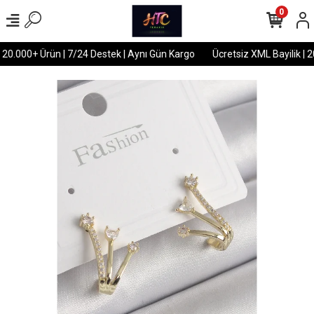
0
 20.000+ Ürün | 7/24 Destek | Aynı Gün Kargo
Ücretsiz XML Bayilik | 2