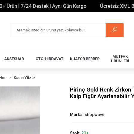
ün | 7/24 Destek | Aynı Gün Kargo
Ücretsiz XML Bayilik
MUTFAK
AKSESUAR
OTO-HIRDAVAT
KUAFÖR BERBER
ÜRÜNLERİ
vher
Kadın Yüzük
Pirinç Gold Renk Zirkon T
Kalp Figür Ayarlanabilir
Marka:
shopwave
Stok:
20+