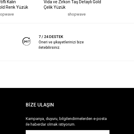
fli Kalın
Vida ve Zirkon Taş Detaylı Gold
Zincir ve
Gold Renk Yüzük
Çelik Yüzük
Ayarlanab
hopwave
shopwave
7 / 24 DESTEK
Öneri ve şikayetlerinizi bize
iletebilirsiniz.
BİZE ULAŞIN
Kampanya, duyuru, bilgilendirmelerden e-posta
ile haberdar olmak istiyorum.