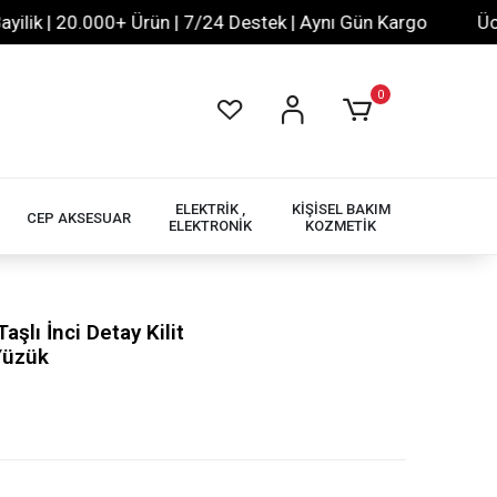
 | 20.000+ Ürün | 7/24 Destek | Aynı Gün Kargo
Ücretsiz
0
ELEKTRİK ,
KİŞİSEL BAKIM
CEP AKSESUAR
ELEKTRONİK
KOZMETİK
aşlı İnci Detay Kilit
 Yüzük