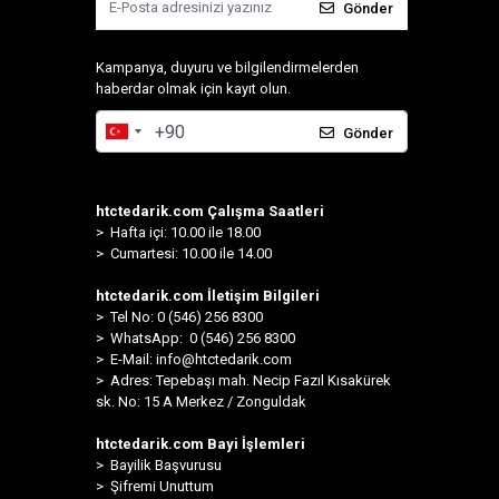
Gönder
Kampanya, duyuru ve bilgilendirmelerden
haberdar olmak için kayıt olun.
Gönder
htctedarik.com Çalışma Saatleri
> Hafta içi: 10.00 ile 18.00
> Cumartesi: 10.00 ile 14.00
htctedarik.com İletişim Bilgileri
> Tel No: 0 (546) 256 8300
>
WhatsApp: 0 (546) 256 8300
> E-Mail:
info@htctedarik.com
> Adres: Tepebaşı mah. Necip Fazıl Kısakürek
sk. No: 15 A Merkez / Zonguldak
htctedarik.com Bayi İşlemleri
> Bayilik Başvurusu
> Şifremi Unuttum