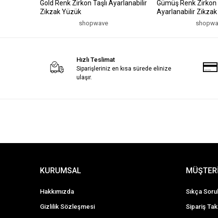
Gold Renk Zirkon Taşlı Ayarlanabilir
Gümüş Renk Zirkon 
Zikzak Yüzük
Ayarlanabilir Zikza
shopwave
shopwa
Hızlı Teslimat
Siparişleriniz en kısa sürede elinize
ulaşır.
KURUMSAL
MÜŞTERİ
Hakkımızda
Sıkça Soru
Gizlilik Sözleşmesi
Sipariş Tak