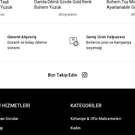
Taşlı
Damla Dilimli Gövde Gold Renk
Bohem Tüy Moti
k Yüzük
Bohem Yüzük
Ayarlanabilir 
ve
shopwave
s
Güvenli Alışveriş
Geniş Ürün Yelpazesi
Güvenli ve kolay ödeme
Binlerce ürün ve kampanya
sistemi
seçeneği
Bizi Takip Edin
 HİZMETLERİ
KATEGORİLER
lan Sorular
Kırtasiye & Ofis Malzemeleri
ip
Kadın