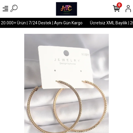
0
 20.000+ Ürün | 7/24 Destek | Aynı Gün Kargo
Ücretsiz XML Bayilik | 2