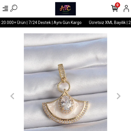
0
 20.000+ Ürün | 7/24 Destek | Aynı Gün Kargo
Ücretsiz XML Bayilik | 2