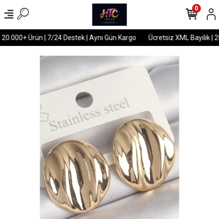
0
 20.000+ Ürün | 7/24 Destek | Aynı Gün Kargo
Ücretsiz XML Bayilik | 2