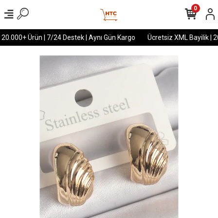
0
 20.000+ Ürün | 7/24 Destek | Aynı Gün Kargo
Ücretsiz XML Bayilik | 2