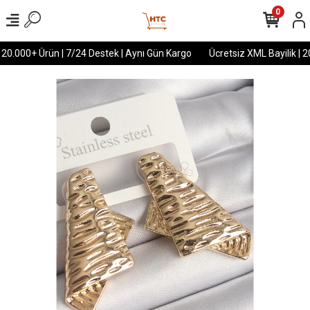
0
 20.000+ Ürün | 7/24 Destek | Aynı Gün Kargo
Ücretsiz XML Bayilik | 2