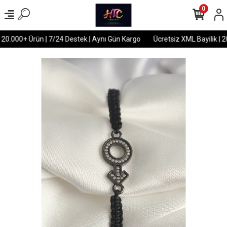
0
 20.000+ Ürün | 7/24 Destek | Aynı Gün Kargo
Ücretsiz XML Bayilik | 2