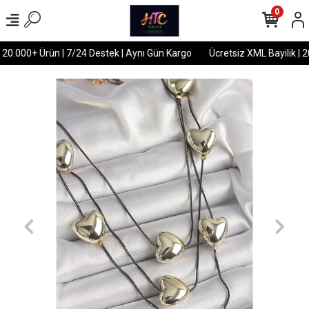
0
 20.000+ Ürün | 7/24 Destek | Aynı Gün Kargo
Ücretsiz XML Bayilik | 2