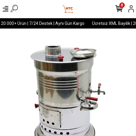
0
 20.000+ Ürün | 7/24 Destek | Aynı Gün Kargo
Ücretsiz XML Bayilik | 2