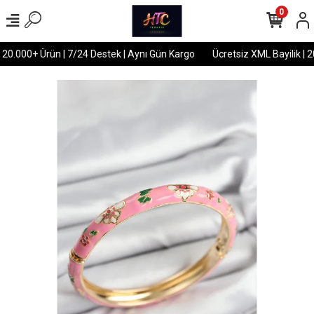
0
 20.000+ Ürün | 7/24 Destek | Aynı Gün Kargo
Ücretsiz XML Bayilik | 2