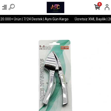
0
 20.000+ Ürün | 7/24 Destek | Aynı Gün Kargo
Ücretsiz XML Bayilik | 2