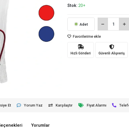
Stok:
20+
Adet
Favorilerime ekle
Hızlı Gönderi
Güvenli Alışveriş
siye Et
Yorum Yaz
Karşılaştır
Fiyat Alarmı
Telef
Seçenekleri
Yorumlar