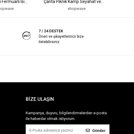
 Fermuarlı Isı
Çanta Piknik Kamp Seyahat ve
Sıcak ve 
ma Çantası
Market Kullanımına Uygun
hopwave
shopwave
7 / 24 DESTEK
Öneri ve şikayetlerinizi bize
iletebilirsiniz.
BİZE ULAŞIN
Kampanya, duyuru, bilgilendirmelerden e-posta
ile haberdar olmak istiyorum.
Gönder