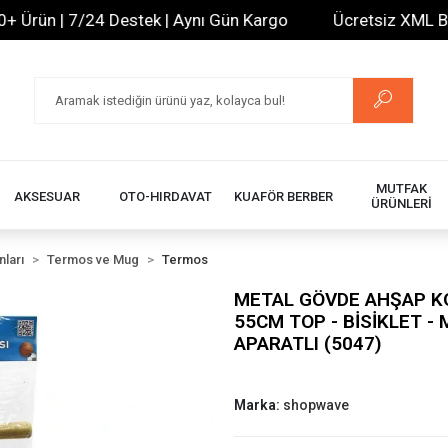
ün | 7/24 Destek | Aynı Gün Kargo
Ücretsiz XML Bayilik
MUTFAK
AKSESUAR
OTO-HIRDAVAT
KUAFÖR BERBER
ÜRÜNLERİ
ları
Termos ve Mug
Termos
METAL GÖVDE AHŞAP KO
55CM TOP - BİSİKLET -
APARATLI (5047)
Marka:
shopwave