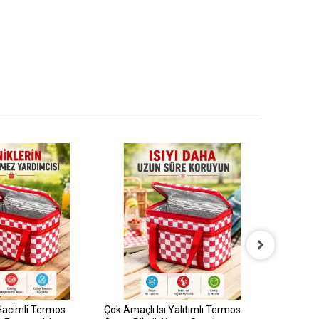
 Hacimli Termos
Çok Amaçlı Isı Yalıtımlı Termos
Paslanma