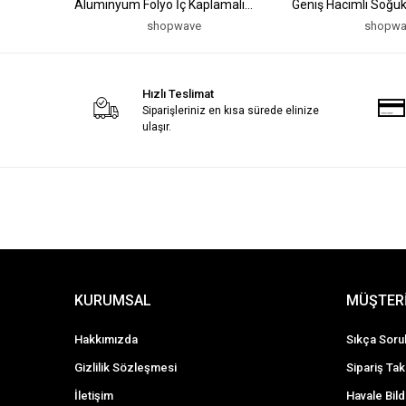
Alüminyum Folyo İç Kaplamalı
Geniş Hacimli Soğuk
Piknik Çantası
Taşıma Çantası
shopwave
shopwa
Hızlı Teslimat
Siparişleriniz en kısa sürede elinize
ulaşır.
KURUMSAL
MÜŞTERİ
Hakkımızda
Sıkça Soru
Gizlilik Sözleşmesi
Sipariş Tak
İletişim
Havale Bild