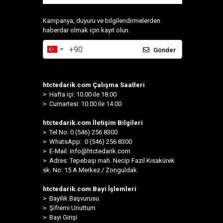
Kampanya, duyuru ve bilgilendirmelerden
haberdar olmak için kayıt olun.
Gönder
htctedarik.com Çalışma Saatleri
> Hafta içi: 10.00 ile 18.00
> Cumartesi: 10.00 ile 14.00
htctedarik.com İletişim Bilgileri
> Tel No: 0 (546) 256 8300
>
WhatsApp: 0 (546) 256 8300
> E-Mail:
info@htctedarik.com
> Adres: Tepebaşı mah. Necip Fazıl Kısakürek
sk. No: 15 A Merkez / Zonguldak
htctedarik.com Bayi İşlemleri
> Bayilik Başvurusu
> Şifremi Unuttum
> Bayi Girişi