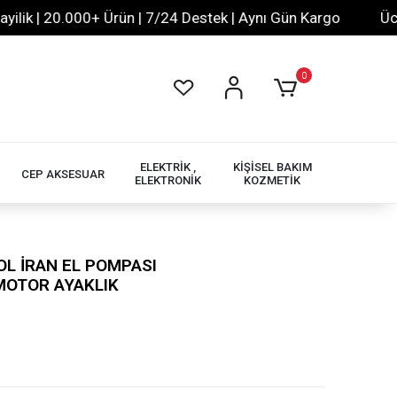
 | 20.000+ Ürün | 7/24 Destek | Aynı Gün Kargo
Ücretsi
0
ELEKTRİK ,
KİŞİSEL BAKIM
CEP AKSESUAR
ELEKTRONİK
KOZMETİK
L İRAN EL POMPASI
 MOTOR AYAKLIK