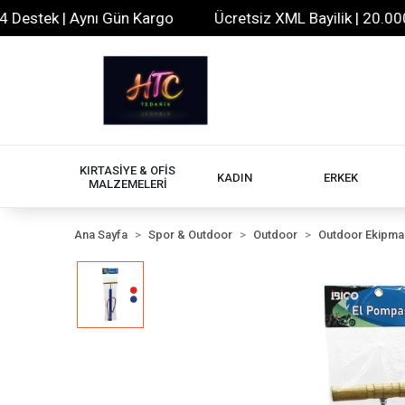
stek | Aynı Gün Kargo
Ücretsiz XML Bayilik | 20.000+ Ür
KIRTASİYE & OFİS
KADIN
ERKEK
MALZEMELERİ
Ana Sayfa
Spor & Outdoor
Outdoor
Outdoor Ekipman