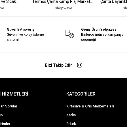
 ve Sıcak
Termos Çanta Kamp Plaj Market
Çanta Dayanıklı
ve Piknik Çantası
Korumalı Taşı
ve
shopwave
s
Güvenli Alışveriş
Geniş Ürün Yelpazesi
Güvenli ve kolay ödeme
Binlerce ürün ve kampanya
sistemi
seçeneği
Bizi Takip Edin
 HİZMETLERİ
KATEGORİLER
lan Sorular
Kırtasiye & Ofis Malzemeleri
ip
Kadın
irimleri
Erkek