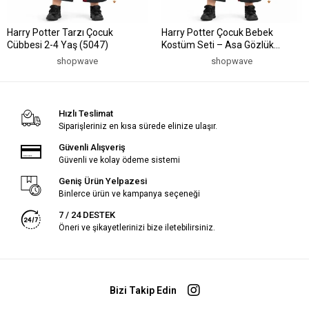
Harry Potter Tarzı Çocuk
Harry Potter Çocuk Bebek
Cübbesi 2-4 Yaş (5047)
Kostüm Seti – Asa Gözlük
Pelerin 71 cm (2-4 Yaş) (5047)
shopwave
shopwave
Hızlı Teslimat
Siparişleriniz en kısa sürede elinize ulaşır.
Güvenli Alışveriş
Güvenli ve kolay ödeme sistemi
Geniş Ürün Yelpazesi
Binlerce ürün ve kampanya seçeneği
7 / 24 DESTEK
Öneri ve şikayetlerinizi bize iletebilirsiniz.
Bizi Takip Edin