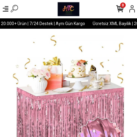
0
 20.000+ Ürün | 7/24 Destek | Aynı Gün Kargo
Ücretsiz XML Bayilik | 2