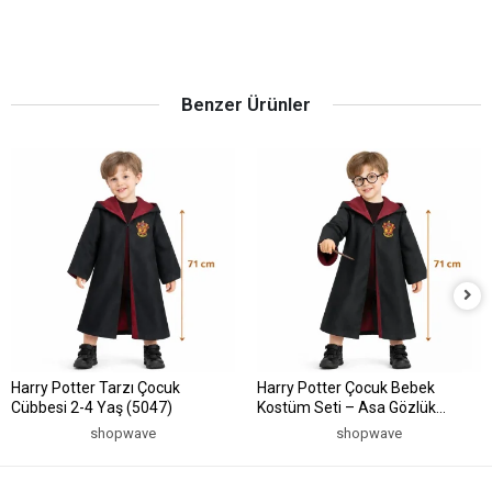
Benzer Ürünler
Harry Potter Tarzı Çocuk
Harry Potter Çocuk Bebek
Cübbesi 2-4 Yaş (5047)
Kostüm Seti – Asa Gözlük
Pelerin 71 cm (2-4 Yaş) (5047)
shopwave
shopwave