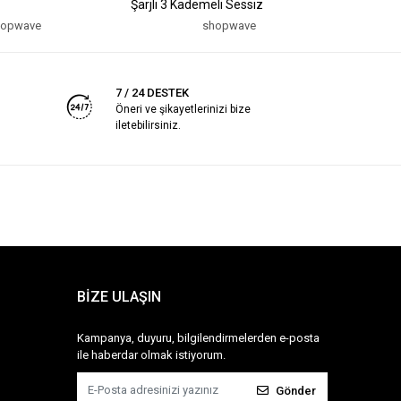
Şarjlı 3 Kademeli Sessiz
mAh USB Şa
hopwave
shopwave
7 / 24 DESTEK
Öneri ve şikayetlerinizi bize
iletebilirsiniz.
BİZE ULAŞIN
Kampanya, duyuru, bilgilendirmelerden e-posta
ile haberdar olmak istiyorum.
Gönder