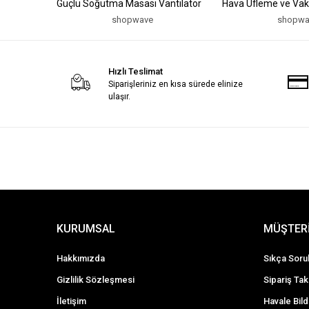
Güçlü Soğutma Masası Vantilatör
Hava Üfleme ve Vak
Cihazı
shopwave
shopwa
Hızlı Teslimat
Siparişleriniz en kısa sürede elinize
ulaşır.
KURUMSAL
MÜŞTERİ
Hakkımızda
Sıkça Soru
Gizlilik Sözleşmesi
Sipariş Tak
İletişim
Havale Bild