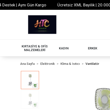
tek | Aynı Gün Kargo
Ücretsiz XML Bayilik | 20.000+ Ür
KIRTASİYE & OFİS
KADIN
ERKEK
MALZEMELERİ
Ana Sayfa
Elektronik
Klima & Isıtıcı
Vantilatör