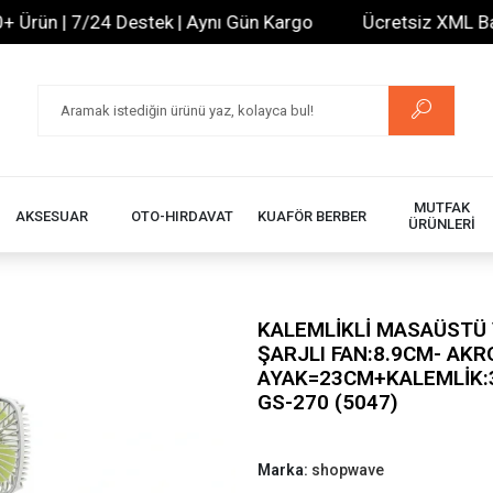
ün | 7/24 Destek | Aynı Gün Kargo
Ücretsiz XML Bayilik
MUTFAK
AKSESUAR
OTO-HIRDAVAT
KUAFÖR BERBER
ÜRÜNLERİ
KALEMLİKLİ MASAÜSTÜ
ŞARJLI FAN:8.9CM- AK
AYAK=23CM+KALEMLİK:
GS-270 (5047)
Marka:
shopwave