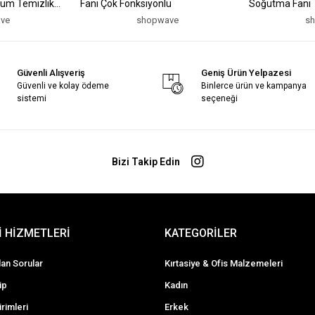
um Temizlik
Fanı Çok Fonksiyonlu
Soğutma Fanı
ve
shopwave
s
Güvenli Alışveriş
Geniş Ürün Yelpazesi
Güvenli ve kolay ödeme
Binlerce ürün ve kampanya
sistemi
seçeneği
Bizi Takip Edin
 HİZMETLERİ
KATEGORİLER
lan Sorular
Kırtasiye & Ofis Malzemeleri
ip
Kadın
irimleri
Erkek