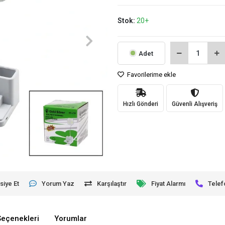
Stok:
20+
Adet
Favorilerime ekle
Hızlı Gönderi
Güvenli Alışveriş
siye Et
Yorum Yaz
Karşılaştır
Fiyat Alarmı
Telef
Seçenekleri
Yorumlar