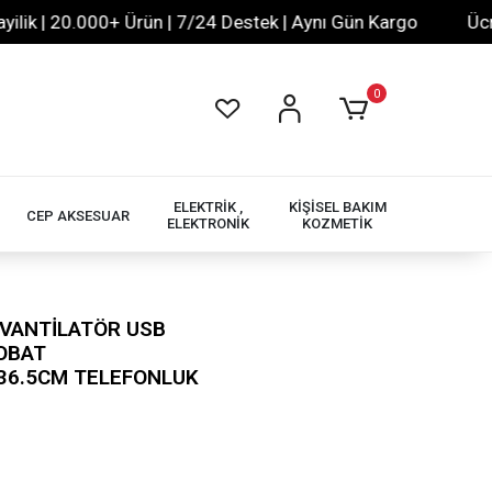
 | 20.000+ Ürün | 7/24 Destek | Aynı Gün Kargo
Ücretsiz
0
ELEKTRİK ,
KİŞİSEL BAKIM
CEP AKSESUAR
ELEKTRONİK
KOZMETİK
 VANTİLATÖR USB
ROBAT
36.5CM TELEFONLUK