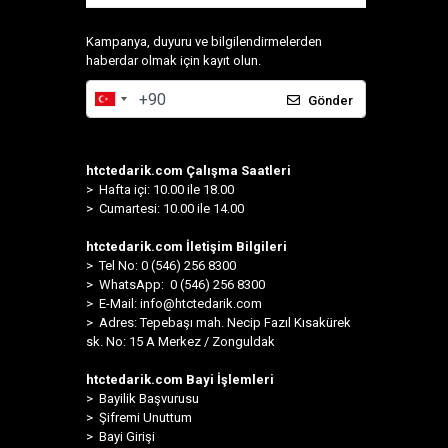
Kampanya, duyuru ve bilgilendirmelerden
haberdar olmak için kayıt olun.
Gönder
htctedarik.com Çalışma Saatleri
> Hafta içi: 10.00 ile 18.00
> Cumartesi: 10.00 ile 14.00
htctedarik.com İletişim Bilgileri
> Tel No: 0 (546) 256 8300
>
WhatsApp: 0 (546) 256 8300
> E-Mail:
info@htctedarik.com
> Adres: Tepebaşı mah. Necip Fazıl Kısakürek
sk. No: 15 A Merkez / Zonguldak
htctedarik.com Bayi İşlemleri
> Bayilik Başvurusu
> Şifremi Unuttum
> Bayi Girişi