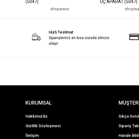
(5047)
UÇ APARAT (5047)
shopwave
shopwa
Hızlı Teslimat
Siparişleriniz en kısa sürede elinize
ulaşır.
KURUMSAL
MÜŞTERİ
Hakkımızda
Sıkça Soru
Gizlilik Sözleşmesi
Sipariş Tak
İletişim
Havale Bild