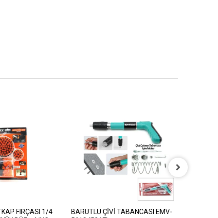
KAP FIRÇASI 1/4
BARUTLU ÇİVİ TABANCASI EMV-
ELKA 004