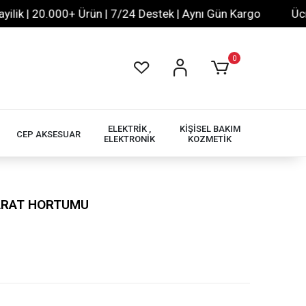
 | 20.000+ Ürün | 7/24 Destek | Aynı Gün Kargo
Ücretsi
0
ELEKTRİK ,
KİŞİSEL BAKIM
CEP AKSESUAR
ELEKTRONİK
KOZMETİK
HARAT HORTUMU