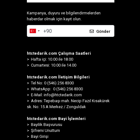
Kampanya, duyuru ve bilgilendirmelerden
haberdar olmak için kayıt olun.
Gönder
htctedarik.com Çalışma Saatleri
> Hafta içi: 10.00 ile 18.00
> Cumartesi: 10.00 ile 14.00
htctedarik.com İletişim Bilgileri
> Tel No: 0 (546) 256 8300
>
WhatsApp: 0 (546) 256 8300
> E-Mail:
info@htctedarik.com
> Adres: Tepebaşı mah. Necip Fazıl Kısakürek
sk. No: 15 A Merkez / Zonguldak
htctedarik.com Bayi İşlemleri
> Bayilik Başvurusu
> Şifremi Unuttum
> Bayi Girişi