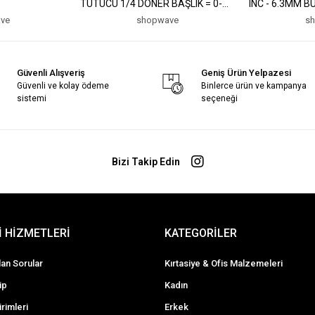
TUTUCU 1/4 DÖNER BAŞLIK = 0-
INC - 6.3MM B
20° (5047)
YUVARLAK= 3.5
ve
shopwave
s
INC KTX-3375 
Güvenli Alışveriş
Geniş Ürün Yelpazesi
Güvenli ve kolay ödeme
Binlerce ürün ve kampanya
sistemi
seçeneği
Bizi Takip Edin
 HİZMETLERİ
KATEGORİLER
lan Sorular
Kırtasiye & Ofis Malzemeleri
ip
Kadın
irimleri
Erkek