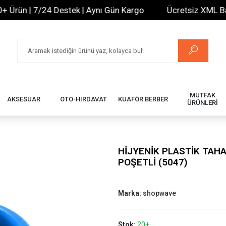
ün | 7/24 Destek | Aynı Gün Kargo
Ücretsiz XML Bayilik
MUTFAK
AKSESUAR
OTO-HIRDAVAT
KUAFÖR BERBER
ÜRÜNLERİ
HİJYENİK PLASTİK TA
POŞETLİ (5047)
Marka:
shopwave
Stok:
20+