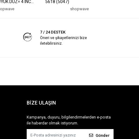
ÜYÜK DÜZ= 4 INC
5618 (5047)
AĞAÇ SUN
 INC UÇ FIRÇA= 2
hopwave
shopwave
(5047)
7 / 24 DESTEK
Öneri ve şikayetlerinizi bize
iletebilirsiniz.
BİZE ULAŞIN
Kampanya, duyuru, bilgilendirmelerden e-posta
ile haberdar olmak istiyorum.
Gönder