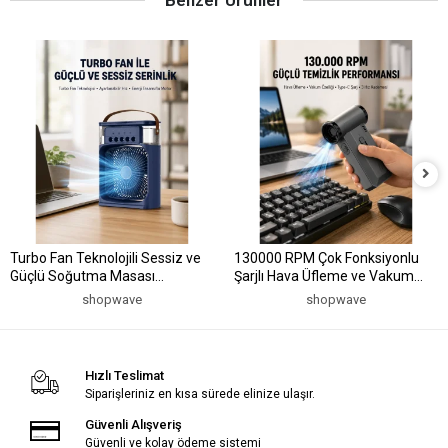
Benzer Ürünler
Turbo Fan Teknolojili Sessiz ve
130000 RPM Çok Fonksiyonlu
Güçlü Soğutma Masası
Şarjlı Hava Üfleme ve Vakum
Vantilatör
Temizlik Cihazı
shopwave
shopwave
Hızlı Teslimat
Siparişleriniz en kısa sürede elinize ulaşır.
Güvenli Alışveriş
Güvenli ve kolay ödeme sistemi