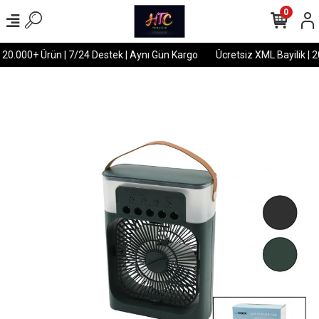
0
 20.000+ Ürün | 7/24 Destek | Aynı Gün Kargo
Ücretsiz XML Bayilik | 2