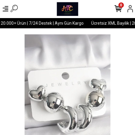
0
 20.000+ Ürün | 7/24 Destek | Aynı Gün Kargo
Ücretsiz XML Bayilik | 2