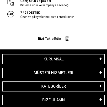
Geniş Ürün Yelpazesi
Binlerce ürün ve kampanya seçeneği
7 / 24 DESTEK
Öneri ve şikayetlerinizi bize iletebilirsiniz.
Bizi Takip Edin
KURUMSAL
MÜŞTERİ HİZMETLERİ
KATEGORİLER
BİZE ULAŞIN