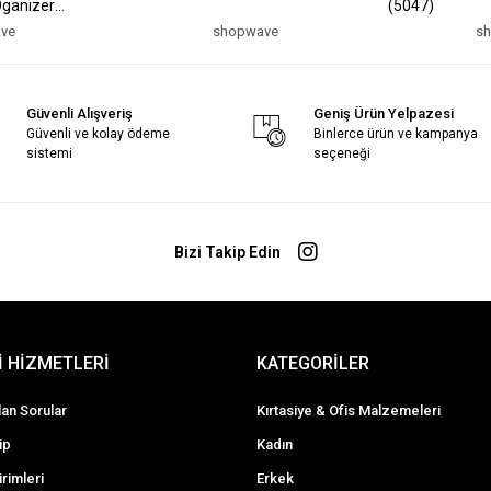
Oganizer
(5047)
ve
shopwave
s
Güvenli Alışveriş
Geniş Ürün Yelpazesi
Güvenli ve kolay ödeme
Binlerce ürün ve kampanya
sistemi
seçeneği
Bizi Takip Edin
 HİZMETLERİ
KATEGORİLER
lan Sorular
Kırtasiye & Ofis Malzemeleri
ip
Kadın
irimleri
Erkek