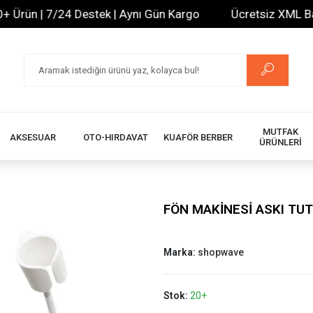
ün | 7/24 Destek | Aynı Gün Kargo
Ücretsiz XML Bayilik
MUTFAK
AKSESUAR
OTO-HIRDAVAT
KUAFÖR BERBER
ÜRÜNLERİ
FÖN MAKİNESİ ASKI TU
Marka:
shopwave
Stok:
20+