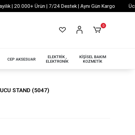
 | 20.000+ Ürün | 7/24 Destek | Aynı Gün Kargo
Ücretsi
0
ELEKTRİK ,
KİŞİSEL BAKIM
CEP AKSESUAR
ELEKTRONİK
KOZMETİK
TUCU STAND (5047)