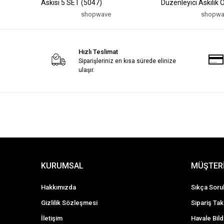
Askısı 5 SET (5047)
Düzenleyici Askılık 
(5047)
shopwave
shopwa
Hızlı Teslimat
Siparişleriniz en kısa sürede elinize
ulaşır.
KURUMSAL
MÜŞTERİ
Hakkımızda
Sıkça Soru
Gizlilik Sözleşmesi
Sipariş Tak
İletişim
Havale Bild