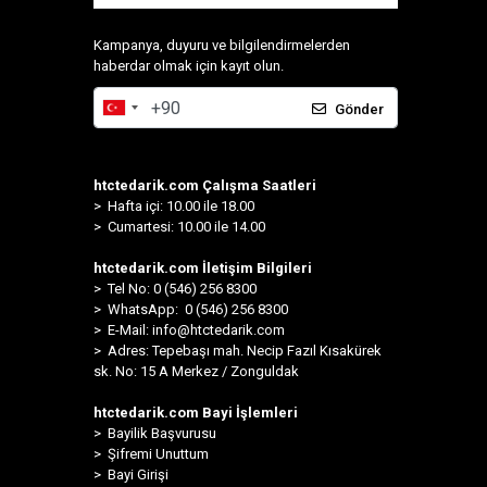
Kampanya, duyuru ve bilgilendirmelerden
haberdar olmak için kayıt olun.
Gönder
htctedarik.com Çalışma Saatleri
> Hafta içi: 10.00 ile 18.00
> Cumartesi: 10.00 ile 14.00
htctedarik.com İletişim Bilgileri
> Tel No: 0 (546) 256 8300
>
WhatsApp: 0 (546) 256 8300
> E-Mail:
info@htctedarik.com
> Adres: Tepebaşı mah. Necip Fazıl Kısakürek
sk. No: 15 A Merkez / Zonguldak
htctedarik.com Bayi İşlemleri
> Bayilik Başvurusu
> Şifremi Unuttum
> Bayi Girişi