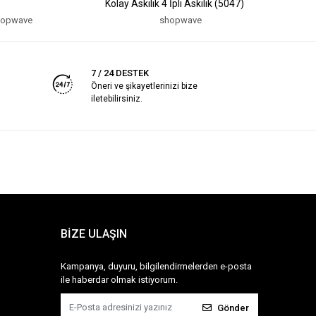
Kolay Askılık 4 İpli Askılık (5047)
PVC YAPI
hopwave
shopwave
7 / 24 DESTEK
Öneri ve şikayetlerinizi bize
iletebilirsiniz.
BİZE ULAŞIN
Kampanya, duyuru, bilgilendirmelerden e-posta
ile haberdar olmak istiyorum.
Gönder